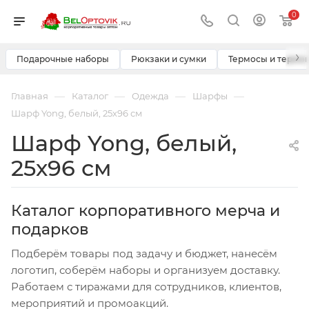
0
›
Подарочные наборы
Рюкзаки и сумки
Термосы и термо
—
—
—
—
Главная
Каталог
Одежда
Шарфы
Шарф Yong, белый, 25х96 см
Шарф Yong, белый,
25х96 см
Каталог корпоративного мерча и
подарков
Подберём товары под задачу и бюджет, нанесём
логотип, соберём наборы и организуем доставку.
Работаем с тиражами для сотрудников, клиентов,
мероприятий и промоакций.