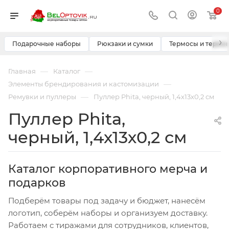
0
›
Подарочные наборы
Рюкзаки и сумки
Термосы и термо
—
—
Главная
Каталог
—
Элементы брендирования и кастомизации
—
Ремувки и пуллеры
Пуллер Phita, черный, 1,4х13х0,2 см
Пуллер Phita,
черный, 1,4х13х0,2 см
Каталог корпоративного мерча и
подарков
Подберём товары под задачу и бюджет, нанесём
логотип, соберём наборы и организуем доставку.
Работаем с тиражами для сотрудников, клиентов,