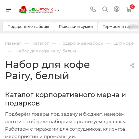
0
›
Подарочные наборы
Рюкзаки и сумки
Термосы и термо
—
—
—
Главная
Каталог
Подарочные наборы
Для кофе
—
Набор для кофе Pairy, белый
Набор для кофе
Pairy, белый
Каталог корпоративного мерча и
подарков
Подберём товары под задачу и бюджет, нанесём
логотип, соберём наборы и организуем доставку.
Работаем с тиражами для сотрудников, клиентов,
мероприятий и промоакций.