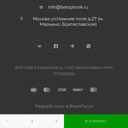
info@beloptovik.ru
Москва ул.Нижние поля д.27 (м.
Марьино, Братиславская)
2013-2026 © beloptovik.ru, ООО «БелОптовик» ИНН:
9723239220
Разработано в BrainForce
В КОРЗИНУ