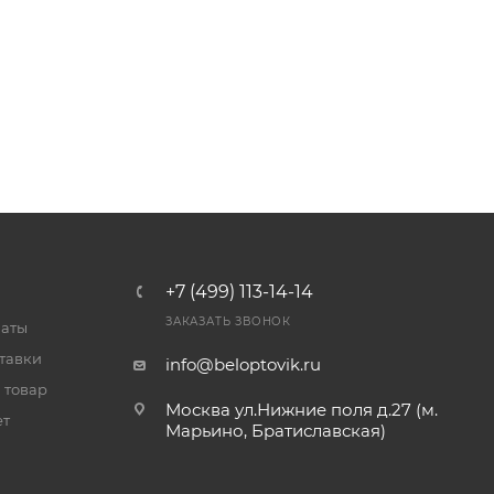
+7 (499) 113-14-14
ЗАКАЗАТЬ ЗВОНОК
латы
тавки
info@beloptovik.ru
 товар
Москва ул.Нижние поля д.27 (м.
ет
Марьино, Братиславская)