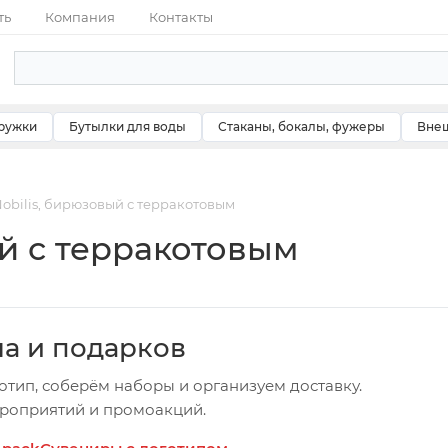
ть
Компания
Контакты
ружки
Бутылки для воды
Стаканы, бокалы, фужеры
Внеш
obilis, бирюзовый с терракотовым
й с терракотовым
ча и подарков
отип, соберём наборы и организуем доставку.
ероприятий и промоакций.