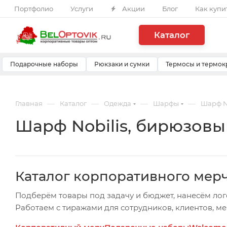
Портфолио
Услуги
Акции
Блог
Как купи
Каталог
Подарочные наборы
Рюкзаки и сумки
Термосы и термок
—
—
—
—
Главная
Каталог
Одежда
Шарфы
Шарф N
Шарф Nobilis, бирюзовы
Каталог корпоративного мер
Подберём товары под задачу и бюджет, нанесём лог
Работаем с тиражами для сотрудников, клиентов, м