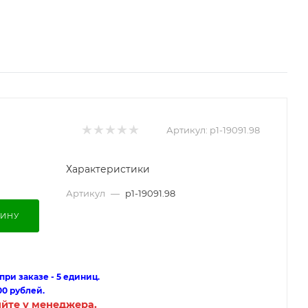
Артикул:
p1-19091.98
Характеристики
Артикул
—
p1-19091.98
ЗИНУ
ри заказе - 5 единиц.
00 рублей.
яйте у менеджера.