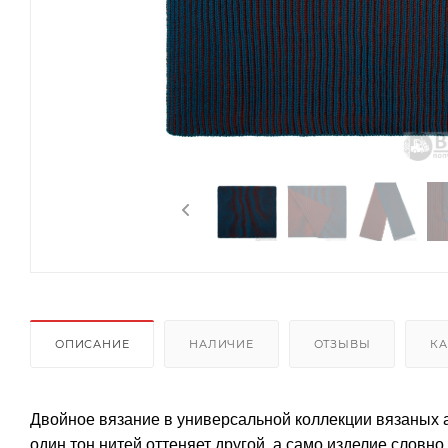
ОПИСАНИЕ
НАЛИЧИЕ
ОТЗЫВЫ
КА
Двойное вязание в универсальной коллекции вязаных а
один тон нитей оттеняет другой, а само изделие словн