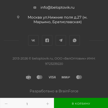
info@beloptovik.ru
Москва ул.Нижние поля д.27 (м.
Марьино, Братиславская)
2013-2026 © beloptovik.ru, ООО «БелОптовик» ИНН:
9723239220
Разработано в BrainForce
В КОРЗИНУ