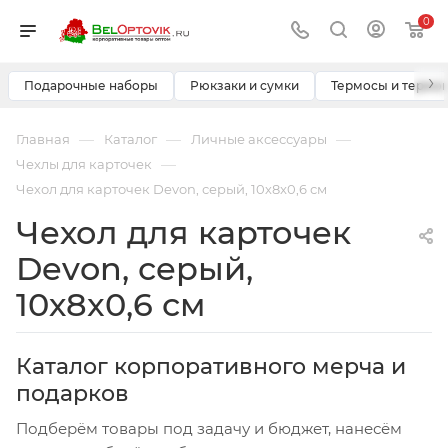
0
›
Подарочные наборы
Рюкзаки и сумки
Термосы и термо
—
—
—
Главная
Каталог
Личные аксессуары
—
Чехлы для карточек
Чехол для карточек Devon, серый, 10х8x0,6 см
Чехол для карточек
Devon, серый,
10х8x0,6 см
Каталог корпоративного мерча и
подарков
Подберём товары под задачу и бюджет, нанесём