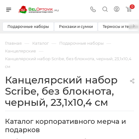
0
›
Подарочные наборы
Рюкзаки и сумки
Термосы и термо
—
—
—
Главная
Каталог
Подарочные наборы
—
Канцелярские
Канцелярский набор Scribe, без блокнота, черный, 23,1х10,4
см
Канцелярский набор
Scribe, без блокнота,
черный, 23,1х10,4 см
Каталог корпоративного мерча и
подарков