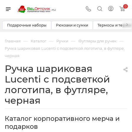
0
›
Подарочные наборы
Рюкзаки и сумки
Термосы и термо
—
—
—
—
Главная
Каталог
Ручки
Футляры для ручек
Ручка шариковая Lucenti с подсветкой логотипа, в футляре,
черная
Ручка шариковая
Lucenti с подсветкой
логотипа, в футляре,
черная
Каталог корпоративного мерча и
подарков