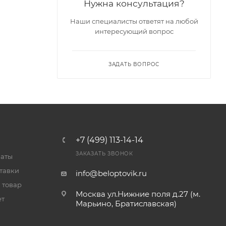
Нужна консультация?
Наши специалисты ответят на любой
интересующий вопрос
ЗАДАТЬ ВОПРОС
+7 (499) 113-14-14
ЗАКАЗАТЬ ЗВОНОК
латы
тавки
info@beloptovik.ru
 товар
Москва ул.Нижние поля д.27 (м.
ет
Марьино, Братиславская)