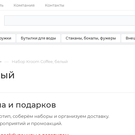
ть
Компания
Контакты
ружки
Бутылки для воды
Стаканы, бокалы, фужеры
Внеш
—
Набор Kroom Coffee, белый
лый
ча и подарков
отип, соберём наборы и организуем доставку.
ероприятий и промоакций.