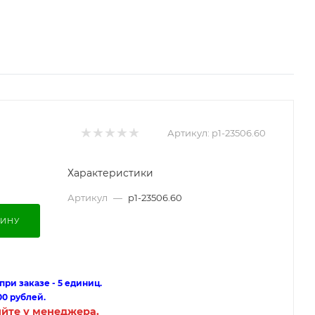
Артикул:
p1-23506.60
Характеристики
Артикул
—
p1-23506.60
ЗИНУ
ри заказе - 5 единиц.
00 рублей.
яйте у менеджера.