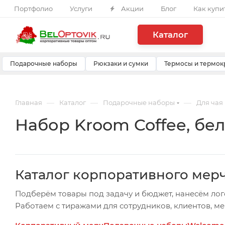
Портфолио
Услуги
Акции
Блог
Как купи
Каталог
Подарочные наборы
Рюкзаки и сумки
Термосы и термок
—
—
—
Главная
Каталог
Подарочные наборы
Для чая
Набор Kroom Coffee, бе
Каталог корпоративного мер
Подберём товары под задачу и бюджет, нанесём лог
Работаем с тиражами для сотрудников, клиентов, м