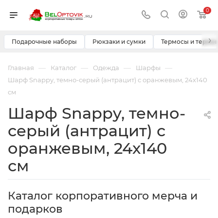
0
›
Подарочные наборы
Рюкзаки и сумки
Термосы и термо
—
—
—
—
Главная
Каталог
Одежда
Шарфы
Шарф Snappy, темно-серый (антрацит) с оранжевым, 24х140
см
Шарф Snappy, темно-
серый (антрацит) с
оранжевым, 24х140
см
Каталог корпоративного мерча и
подарков