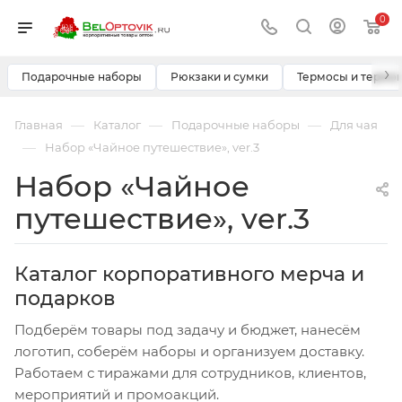
0
›
Подарочные наборы
Рюкзаки и сумки
Термосы и термо
—
—
—
Главная
Каталог
Подарочные наборы
Для чая
—
Набор «Чайное путешествие», ver.3
Набор «Чайное
путешествие», ver.3
Каталог корпоративного мерча и
подарков
Подберём товары под задачу и бюджет, нанесём
логотип, соберём наборы и организуем доставку.
Работаем с тиражами для сотрудников, клиентов,
мероприятий и промоакций.