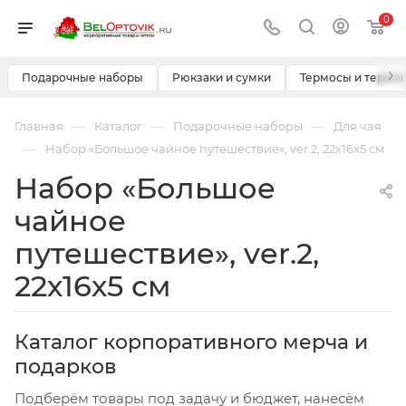
0
›
Подарочные наборы
Рюкзаки и сумки
Термосы и термо
—
—
—
Главная
Каталог
Подарочные наборы
Для чая
—
Набор «Большое чайное путешествие», ver.2, 22х16х5 см
Набор «Большое
чайное
путешествие», ver.2,
22х16х5 см
Каталог корпоративного мерча и
подарков
Подберём товары под задачу и бюджет, нанесём