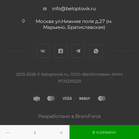
info@beloptovik.ru
Москва ул.Нижние поля д.27 (м.
Марьино, Братиславская)
2013-2026 © beloptovik.ru, ООО «БелОптовик» ИНН:
9723239220
Разработано в BrainForce
В КОРЗИНУ