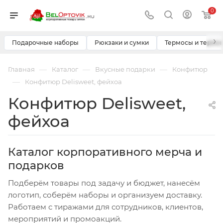
0
›
Подарочные наборы
Рюкзаки и сумки
Термосы и термо
—
—
—
Главная
Каталог
Вкусные подарки
Конфитюр
—
Конфитюр Delisweet, фейхоа
Конфитюр Delisweet,
фейхоа
Каталог корпоративного мерча и
подарков
Подберём товары под задачу и бюджет, нанесём
логотип, соберём наборы и организуем доставку.
Работаем с тиражами для сотрудников, клиентов,
мероприятий и промоакций.