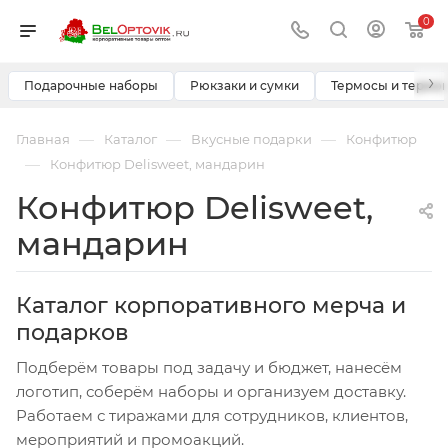
0
›
Подарочные наборы
Рюкзаки и сумки
Термосы и термо
—
—
—
Главная
Каталог
Вкусные подарки
Конфитюр
—
Конфитюр Delisweet, мандарин
Конфитюр Delisweet,
мандарин
Каталог корпоративного мерча и
подарков
Подберём товары под задачу и бюджет, нанесём
логотип, соберём наборы и организуем доставку.
Работаем с тиражами для сотрудников, клиентов,
мероприятий и промоакций.