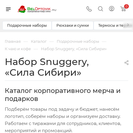
0
›
Подарочные наборы
Рюкзаки и сумки
Термосы и термо
—
—
—
Главная
Каталог
Подарочные наборы
—
К чаю и кофе
Набор Snuggery, «Сила Сибири»
Набор Snuggery,
«Сила Сибири»
Каталог корпоративного мерча и
подарков
Подберём товары под задачу и бюджет, нанесём
логотип, соберём наборы и организуем доставку.
Работаем с тиражами для сотрудников, клиентов,
мероприятий и промоакций.