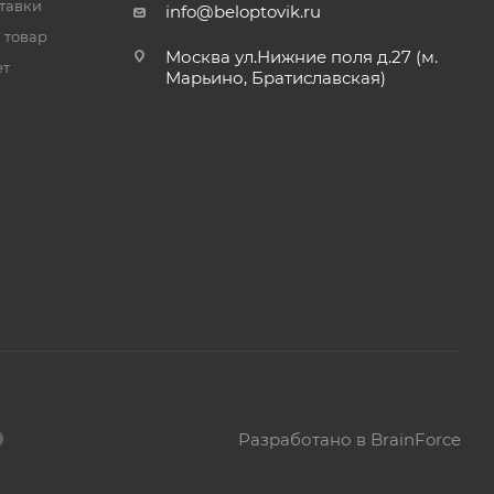
тавки
info@beloptovik.ru
 товар
Москва ул.Нижние поля д.27 (м.
ет
Марьино, Братиславская)
Разработано в BrainForce