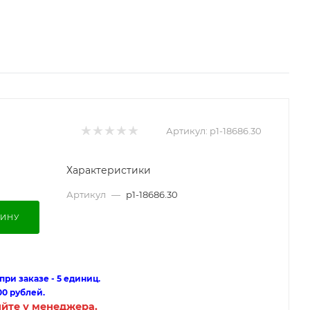
Артикул:
p1-18686.30
Характеристики
Артикул
—
p1-18686.30
ЗИНУ
ри заказе - 5 единиц.
00 рублей.
яйте у менеджера.