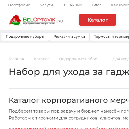
Портфолио
Услуги
Акции
Блог
Как купи
Каталог
Подарочные наборы
Рюкзаки и сумки
Термосы и термок
—
—
—
Главная
Каталог
Подарочные наборы
Для ухо
Набор для ухода за гадж
Каталог корпоративного мер
Подберём товары под задачу и бюджет, нанесём лог
Работаем с тиражами для сотрудников, клиентов, м