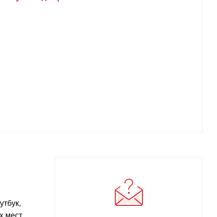
утбук,
 мест,