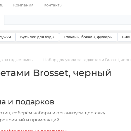
ть
Компания
Контакты
ружки
Бутылки для воды
Стаканы, бокалы, фужеры
Внеш
—
да за гаджетами
Набор для ухода за гаджетами Brosset, чер
етами Brosset, черный
ча и подарков
отип, соберём наборы и организуем доставку.
ероприятий и промоакций.