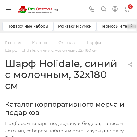
0
›
Подарочные наборы
Рюкзаки и сумки
Термосы и термо
—
—
—
—
Главная
Каталог
Одежда
Шарфы
Шарф Holidale, синий с молочным, 32x180 см
Шарф Holidale, синий
с молочным, 32x180
см
Каталог корпоративного мерча и
подарков
Подберём товары под задачу и бюджет, нанесём
логотип, соберём наборы и организуем доставку.