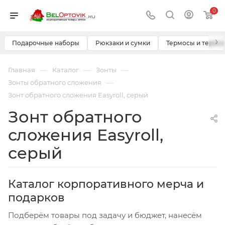
0
›
Подарочные наборы
Рюкзаки и сумки
Термосы и термо
—
—
—
Главная
Каталог
Зонты
—
Зонты обратного сложения
Зонт обратного сложения Easyroll, серый
Зонт обратного
сложения Easyroll,
серый
Каталог корпоративного мерча и
подарков
Подберём товары под задачу и бюджет, нанесём