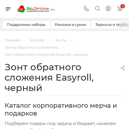
0
›
Подарочные наборы
Рюкзаки и сумки
Термосы и термо
—
—
—
Главная
Каталог
Зонты
—
Зонты обратного сложения
Зонт обратного сложения Easyroll, черный
Зонт обратного
сложения Easyroll,
черный
Каталог корпоративного мерча и
подарков
Подберём товары под задачу и бюджет, нанесём