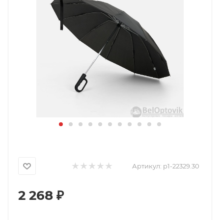
Артикул:
p1-22329.30
2 268
₽