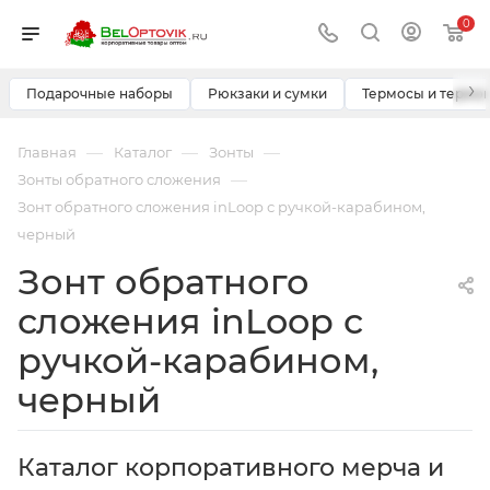
0
›
Подарочные наборы
Рюкзаки и сумки
Термосы и термо
—
—
—
Главная
Каталог
Зонты
—
Зонты обратного сложения
Зонт обратного сложения inLoop с ручкой-карабином,
черный
Зонт обратного
сложения inLoop с
ручкой-карабином,
черный
Каталог корпоративного мерча и