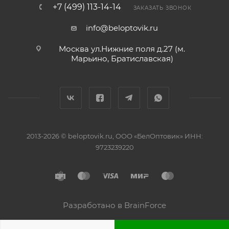
+7 (499) 113-14-14
ЗАКАЗАТЬ ЗВОНОК
info@beloptovik.ru
Москва ул.Нижние поля д.27 (м.
Марьино, Братиславская)
2013-2026 © beloptovik.ru, ООО «БелОптовик» ИНН:
9723239220
Разработано в BrainForce