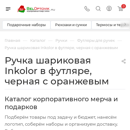
0
›
Подарочные наборы
Рюкзаки и сумки
Термосы и термо
—
—
—
—
Главная
Каталог
Ручки
Футляры для ручек
Ручка шариковая Inkolor в футляре, черная с оранжевым
Ручка шариковая
Inkolor в футляре,
черная с оранжевым
Каталог корпоративного мерча и
подарков
Подберём товары под задачу и бюджет, нанесём
логотип, соберём наборы и организуем доставку.