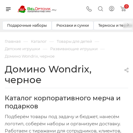
0
›
Подарочные наборы
Рюкзаки и сумки
Термосы и термо
—
—
—
Главная
Каталог
Товары для детей
—
—
Детские игрушки
Развивающие игрушки
Домино Wondrix, черное
Домино Wondrix,
черное
Каталог корпоративного мерча и
подарков
Подберём товары под задачу и бюджет, нанесём
логотип, соберём наборы и организуем доставку.
Работаем с тиражами для сотрудников, клиентов,