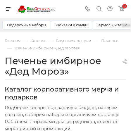
0
›
Подарочные наборы
Рюкзаки и сумки
Термосы и термо
—
—
—
Главная
Каталог
Вкусные подарки
Печенье
—
Печенье имбирное «Дед Мороз»
Печенье имбирное
«Дед Мороз»
Каталог корпоративного мерча и
подарков
Подберём товары под задачу и бюджет, нанесём
логотип, соберём наборы и организуем доставку.
Работаем с тиражами для сотрудников, клиентов,
мероприятий и промоакций.