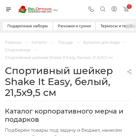
0
›
Подарочные наборы
Рюкзаки и сумки
Термосы и термо
—
—
—
—
Главная
Каталог
Посуда
Бутылки для воды
—
Спортивные
Спортивный шейкер Shake It Easy, белый, 21,5х9,5 см
Спортивный шейкер
Shake It Easy, белый,
21,5х9,5 см
Каталог корпоративного мерча и
подарков
Подберём товары под задачу и бюджет, нанесём