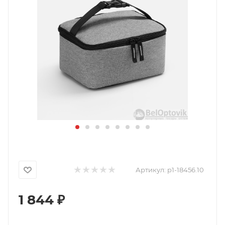
Артикул:
p1-18456.10
1 844
₽