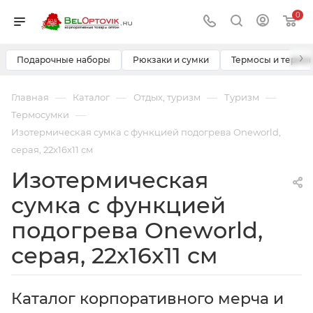
0
›
Подарочные наборы
Рюкзаки и сумки
Термосы и термо
—
—
—
—
Главная
Каталог
Отдых, туризм
Туризм
—
Термосумки
Изотермическая сумка с функцией подогрева Oneworld,
серая, 22x16x11 см
Изотермическая
сумка с функцией
подогрева Oneworld,
серая, 22x16x11 см
Каталог корпоративного мерча и