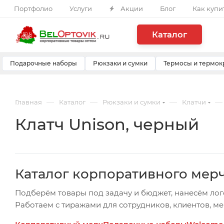
Портфолио
Услуги
Акции
Блог
Как купи
Каталог
Подарочные наборы
Рюкзаки и сумки
Термосы и термок
—
—
—
—
Главная
Каталог
Рюкзаки и сумки
Клатчи
Клатч Unison, черный
Каталог корпоративного мер
Подберём товары под задачу и бюджет, нанесём лог
Работаем с тиражами для сотрудников, клиентов, м