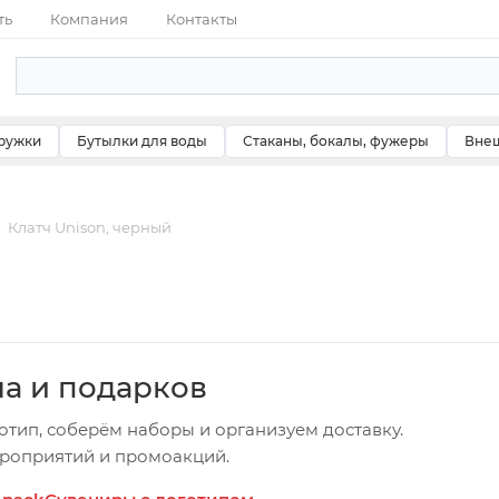
ть
Компания
Контакты
ружки
Бутылки для воды
Стаканы, бокалы, фужеры
Внеш
Клатч Unison, черный
ча и подарков
отип, соберём наборы и организуем доставку.
ероприятий и промоакций.