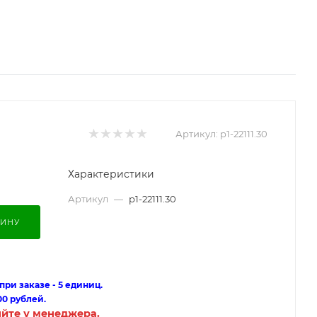
Артикул:
p1-22111.30
Характеристики
Артикул
—
p1-22111.30
ЗИНУ
ри заказе - 5 единиц.
00 рублей.
яйте у менеджера.