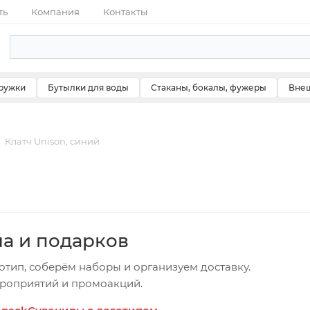
ть
Компания
Контакты
ружки
Бутылки для воды
Стаканы, бокалы, фужеры
Внеш
Клатч Unison, синий
ча и подарков
отип, соберём наборы и организуем доставку.
ероприятий и промоакций.