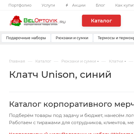
Портфолио
Услуги
Акции
Блог
Как купи
Каталог
Подарочные наборы
Рюкзаки и сумки
Термосы и термок
—
—
—
—
Главная
Каталог
Рюкзаки и сумки
Клатчи
Клатч Unison, синий
Каталог корпоративного мер
Подберём товары под задачу и бюджет, нанесём лог
Работаем с тиражами для сотрудников, клиентов, м