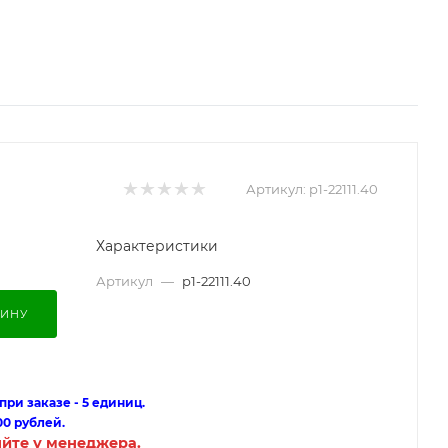
Артикул:
p1-22111.40
Характеристики
Артикул
—
p1-22111.40
ЗИНУ
ри заказе - 5 единиц.
00 рублей.
яйте у менеджера.