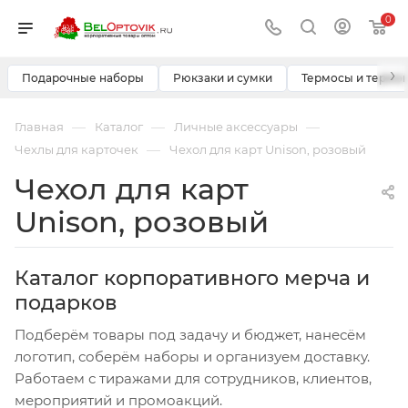
0
›
Подарочные наборы
Рюкзаки и сумки
Термосы и термо
—
—
—
Главная
Каталог
Личные аксессуары
—
Чехлы для карточек
Чехол для карт Unison, розовый
Чехол для карт
Unison, розовый
Каталог корпоративного мерча и
подарков
Подберём товары под задачу и бюджет, нанесём
логотип, соберём наборы и организуем доставку.
Работаем с тиражами для сотрудников, клиентов,
мероприятий и промоакций.