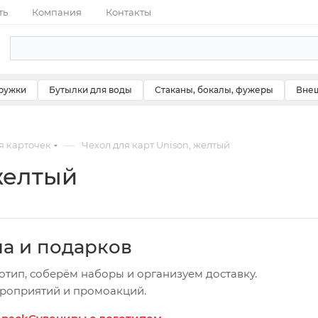
ть
Компания
Контакты
ружки
Бутылки для воды
Стаканы, бокалы, фужеры
Внеш
—
я карточек
Чехол для карт Unison, желтый
желтый
ча и подарков
отип, соберём наборы и организуем доставку.
ероприятий и промоакций.