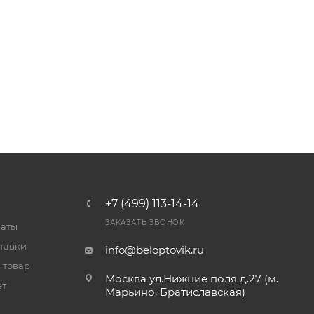
+7 (499) 113-14-14
ЗАКАЗАТЬ ЗВОНОК
латы
тавки
info@beloptovik.ru
 товар
Москва ул.Нижние поля д.27 (м.
ет
Марьино, Братиславская)