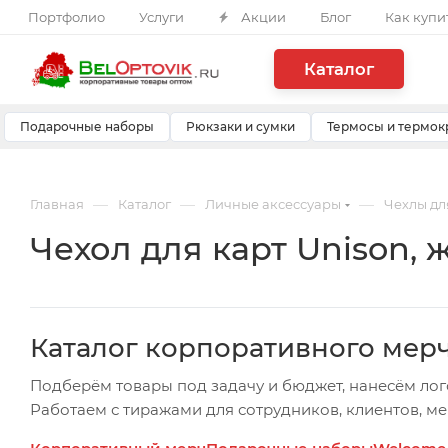
Портфолио
Услуги
Акции
Блог
Как купи
Каталог
Подарочные наборы
Рюкзаки и сумки
Термосы и термок
—
—
—
Главная
Каталог
Личные аксессуары
Чехлы дл
Чехол для карт Unison, 
Каталог корпоративного мер
Подберём товары под задачу и бюджет, нанесём лог
Работаем с тиражами для сотрудников, клиентов, м