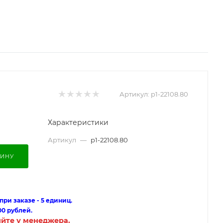
Артикул:
p1-22108.80
Характеристики
Артикул
—
p1-22108.80
ЗИНУ
ри заказе - 5 единиц.
00 рублей.
яйте у менеджера.