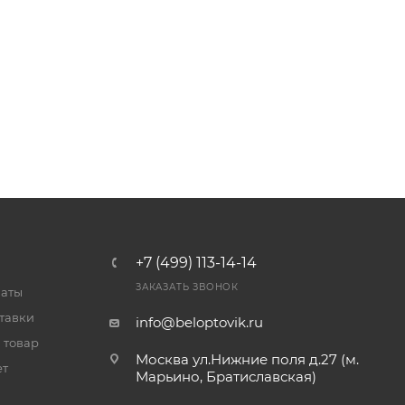
+7 (499) 113-14-14
ЗАКАЗАТЬ ЗВОНОК
латы
тавки
info@beloptovik.ru
 товар
Москва ул.Нижние поля д.27 (м.
ет
Марьино, Братиславская)