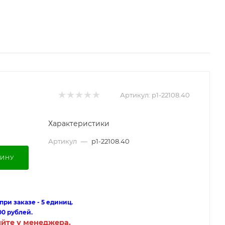
Артикул:
p1-22108.40
Характеристики
Артикул
—
p1-22108.40
ЗИНУ
ри заказе - 5 единиц.
00 рублей.
яйте у менеджера.