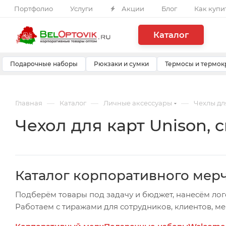
Портфолио
Услуги
Акции
Блог
Как купи
Каталог
Подарочные наборы
Рюкзаки и сумки
Термосы и термок
—
—
—
Главная
Каталог
Личные аксессуары
Чехлы дл
Чехол для карт Unison, 
Каталог корпоративного мер
Подберём товары под задачу и бюджет, нанесём лог
Работаем с тиражами для сотрудников, клиентов, м