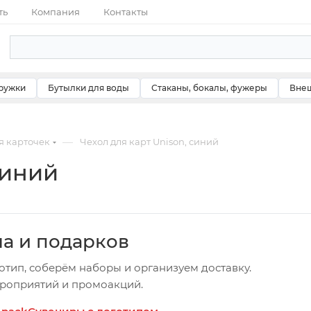
ть
Компания
Контакты
ружки
Бутылки для воды
Стаканы, бокалы, фужеры
Внеш
—
я карточек
Чехол для карт Unison, синий
синий
ча и подарков
отип, соберём наборы и организуем доставку.
ероприятий и промоакций.