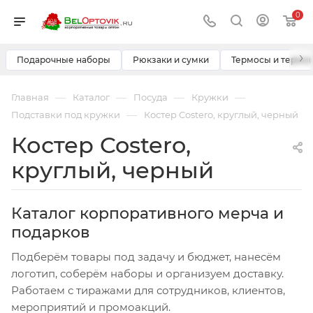
0
›
Подарочные наборы
Рюкзаки и сумки
Термосы и термо
—
—
—
—
Главная
Каталог
Посуда
Кружки
—
Подставки под кружки
Костер Costero, круглый, черный
Костер Costero,
круглый, черный
Каталог корпоративного мерча и
подарков
Подберём товары под задачу и бюджет, нанесём
логотип, соберём наборы и организуем доставку.
Работаем с тиражами для сотрудников, клиентов,
мероприятий и промоакций.