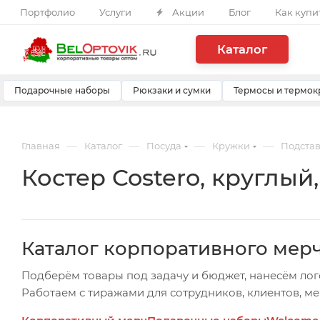
Портфолио
Услуги
Акции
Блог
Как купи
Каталог
Подарочные наборы
Рюкзаки и сумки
Термосы и термок
—
—
—
—
Главная
Каталог
Посуда
Кружки
Подстав
Костер Costero, круглый
Каталог корпоративного мер
Подберём товары под задачу и бюджет, нанесём лог
Работаем с тиражами для сотрудников, клиентов, м