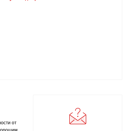
ости от
 хорошим