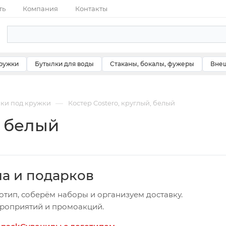
ть
Компания
Контакты
ружки
Бутылки для воды
Стаканы, бокалы, фужеры
Внеш
—
ки под кружки
Костер Costero, круглый, белый
, белый
ча и подарков
отип, соберём наборы и организуем доставку.
ероприятий и промоакций.