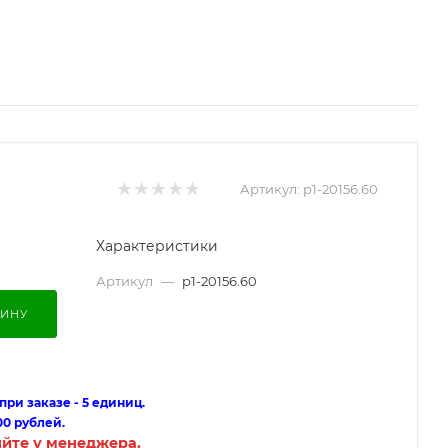
Артикул:
p1-20156.60
Характеристики
Артикул
—
p1-20156.60
ЗИНУ
ри заказе - 5 единиц.
00 рублей.
яйте у менеджера.