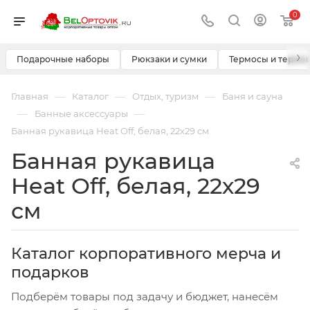
0
›
Подарочные наборы
Рюкзаки и сумки
Термосы и термо
—
—
—
Главная
Каталог
Отдых, туризм
Баня и сауна
—
—
Банные аксессуары
Банная рукавица Heat Off, белая, 22х29 см
Банная рукавица
Heat Off, белая, 22х29
см
Каталог корпоративного мерча и
подарков
Подберём товары под задачу и бюджет, нанесём