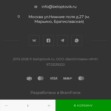
info@beloptovik.ru
Москва ул.Нижние поля д.27 (м.
Марьино, Братиславская)
2013-2026 © beloptovik.ru, ООО «БелОптовик» ИНН:
9723239220
Разработано в BrainForce
В КОРЗИНУ