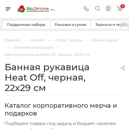
0
›
Подарочные наборы
Рюкзаки и сумки
Термосы и термо
—
—
—
Главная
Каталог
Отдых, туризм
Баня и сауна
—
—
Банные аксессуары
Банная рукавица Heat Off, черная, 22х29 см
Банная рукавица
Heat Off, черная,
22х29 см
Каталог корпоративного мерча и
подарков
Подберём товары под задачу и бюджет, нанесём