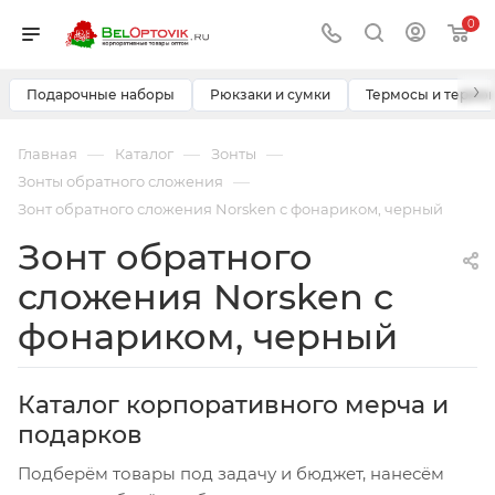
0
›
Подарочные наборы
Рюкзаки и сумки
Термосы и термо
—
—
—
Главная
Каталог
Зонты
—
Зонты обратного сложения
Зонт обратного сложения Norsken с фонариком, черный
Зонт обратного
сложения Norsken с
фонариком, черный
Каталог корпоративного мерча и
подарков
Подберём товары под задачу и бюджет, нанесём