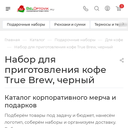
0
›
Подарочные наборы
Рюкзаки и сумки
Термосы и термо
—
—
—
Главная
Каталог
Подарочные наборы
Для кофе
—
Набор для приготовления кофе True Brew, черный
Набор для
приготовления кофе
True Brew, черный
Каталог корпоративного мерча и
подарков
Подберём товары под задачу и бюджет, нанесём
логотип, соберём наборы и организуем доставку.