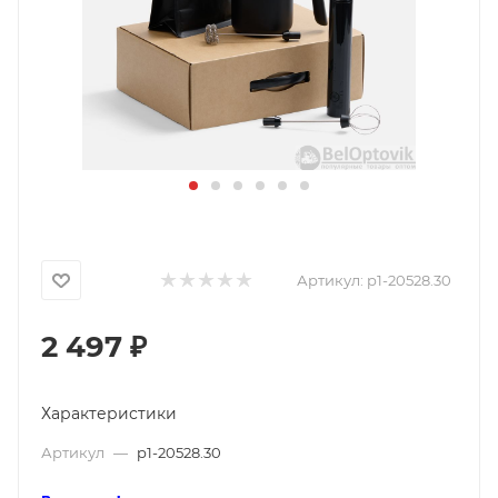
Артикул:
p1-20528.30
2 497
₽
Характеристики
Артикул
—
p1-20528.30