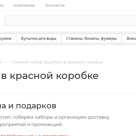
ть
Компания
Контакты
ружки
Бутылки для воды
Стаканы, бокалы, фужеры
Внеш
—
Чайный набор Quadroni в красной коробке
 в красной коробке
ча и подарков
отип, соберём наборы и организуем доставку.
ероприятий и промоакций.