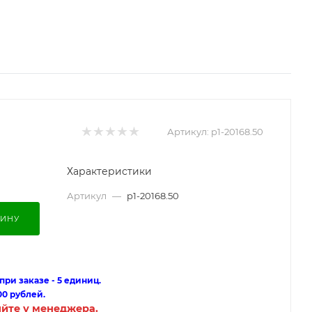
Артикул:
p1-20168.50
Характеристики
Артикул
—
p1-20168.50
ЗИНУ
ри заказе - 5 единиц.
00 рублей.
яйте у менеджера.