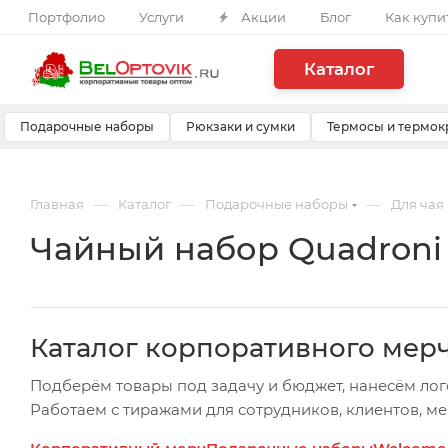
Портфолио
Услуги
Акции
Блог
Как купи
Каталог
Подарочные наборы
Рюкзаки и сумки
Термосы и термок
—
—
—
Главная
Каталог
Подарочные наборы
Для чая
Чайный набор Quadroni
Каталог корпоративного мер
Подберём товары под задачу и бюджет, нанесём лог
Работаем с тиражами для сотрудников, клиентов, м