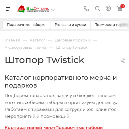
0
›
Подарочные наборы
Рюкзаки и сумки
Термосы и термо
—
—
—
Главная
Каталог
Деловые подарки
—
Аксессуары для вина
Штопор Twistick
Штопор Twistick
Каталог корпоративного мерча и
подарков
Подберём товары под задачу и бюджет, нанесём
логотип, соберём наборы и организуем доставку.
Работаем с тиражами для сотрудников, клиентов,
мероприятий и промоакций.
Корпоративный мерч
Подарочные наборы