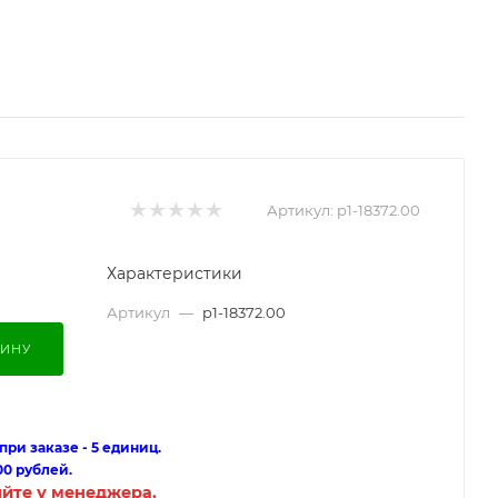
Артикул:
p1-18372.00
Характеристики
Артикул
—
p1-18372.00
ЗИНУ
ри заказе - 5 единиц.
00 рублей.
яйте у менеджера.