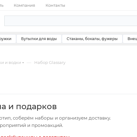
ть
Компания
Контакты
ружки
Бутылки для воды
Стаканы, бокалы, фужеры
Внеш
—
ки и водки
Набор Glassary
ча и подарков
отип, соберём наборы и организуем доставку.
ероприятий и промоакций.