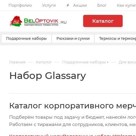
Портфолио
Услуги
Акции
Блог
Как купи
Каталог
Подарочные наборы
Рюкзаки и сумки
Термосы и термок
—
—
—
Главная
Каталог
Подарочные наборы
Для вис
Набор Glassary
Каталог корпоративного мер
Подберём товары под задачу и бюджет, нанесём лог
Работаем с тиражами для сотрудников, клиентов, м