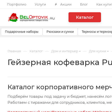
Портфолио
Услуги
Акции
Блог
Как купи
Каталог
Подарочные наборы
Рюкзаки и сумки
Термосы и термок
—
—
—
Главная
Каталог
Дом и интерьер
Для кухни
Гейзерная кофеварка Pu
Каталог корпоративного мер
Подберём товары под задачу и бюджет, нанесём лог
Работаем с тиражами для сотрудников, клиентов, м