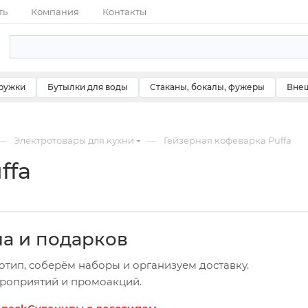
ть
Компания
Контакты
ружки
Бутылки для воды
Стаканы, бокалы, фужеры
Внеш
—
—
Электротовары для кухни
Гейзерная кофеварка Puffa
ffa
ча и подарков
отип, соберём наборы и организуем доставку.
ероприятий и промоакций.