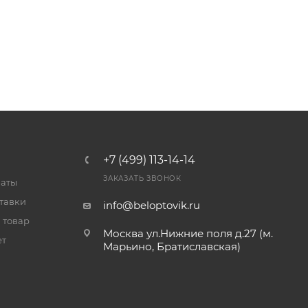
+7 (499) 113-14-14
ЗАКАЗАТЬ ЗВОНОК
латы
тавки
info@beloptovik.ru
 товар
Москва ул.Нижние поля д.27 (м.
ет
Марьино, Братиславская)