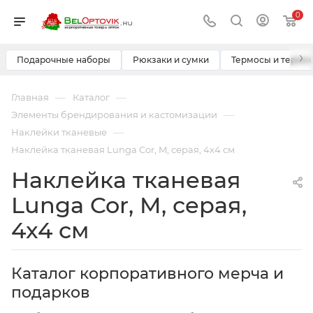
0
›
Подарочные наборы
Рюкзаки и сумки
Термосы и термо
—
—
Главная
Каталог
—
Элементы брендирования и кастомизации
—
Наклейки тканевые
Наклейка тканевая Lunga Cor, M, серая, 4x4 см
Наклейка тканевая
Lunga Cor, M, серая,
4x4 см
Каталог корпоративного мерча и
подарков