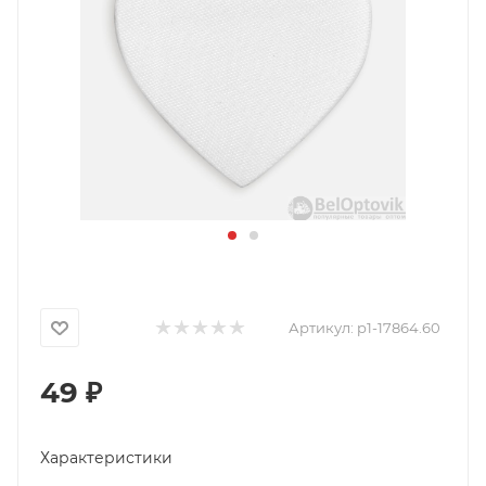
Артикул:
p1-17864.60
49
₽
Характеристики