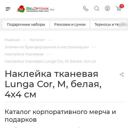
0
›
Подарочные наборы
Рюкзаки и сумки
Термосы и термо
—
—
Главная
Каталог
—
Элементы брендирования и кастомизации
—
Наклейки тканевые
Наклейка тканевая Lunga Cor, M, белая, 4x4 см
Наклейка тканевая
Lunga Cor, M, белая,
4x4 см
Каталог корпоративного мерча и
подарков