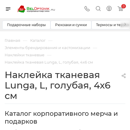
0
›
Подарочные наборы
Рюкзаки и сумки
Термосы и термо
—
—
Главная
Каталог
—
Элементы брендирования и кастомизации
—
Наклейки тканевые
Наклейка тканевая Lunga, L, голубая, 4х6 см
Наклейка тканевая
Lunga, L, голубая, 4х6
см
Каталог корпоративного мерча и
подарков