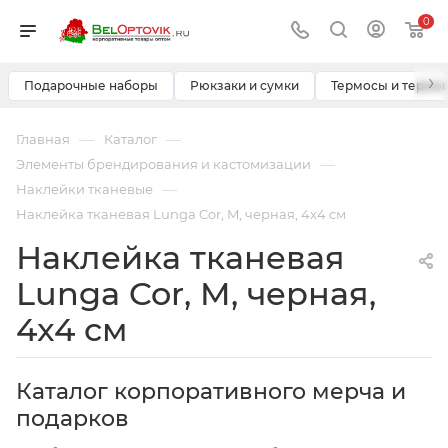
0
›
Подарочные наборы
Рюкзаки и сумки
Термосы и термо
—
—
Главная
Каталог
—
Элементы брендирования и кастомизации
—
Наклейки тканевые
Наклейка тканевая Lunga Cor, M, черная, 4x4 см
Наклейка тканевая
Lunga Cor, M, черная,
4x4 см
Каталог корпоративного мерча и
подарков