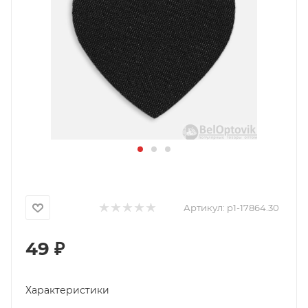
Артикул:
p1-17864.30
49
₽
Характеристики