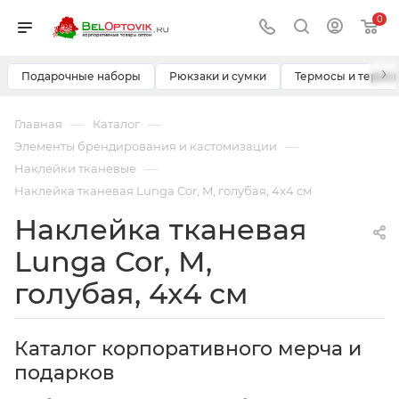
0
›
Подарочные наборы
Рюкзаки и сумки
Термосы и термо
—
—
Главная
Каталог
—
Элементы брендирования и кастомизации
—
Наклейки тканевые
Наклейка тканевая Lunga Cor, M, голубая, 4x4 см
Наклейка тканевая
Lunga Cor, M,
голубая, 4x4 см
Каталог корпоративного мерча и
подарков