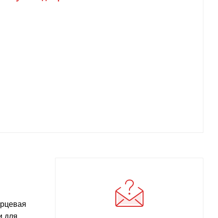
арцевая
и для