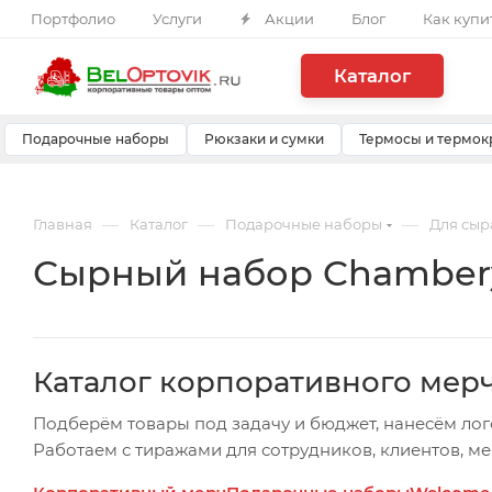
Портфолио
Услуги
Акции
Блог
Как купи
Каталог
Подарочные наборы
Рюкзаки и сумки
Термосы и термок
—
—
—
Главная
Каталог
Подарочные наборы
Для сыр
Сырный набор Chambery
Каталог корпоративного мер
Подберём товары под задачу и бюджет, нанесём лог
Работаем с тиражами для сотрудников, клиентов, м