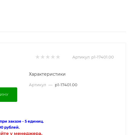
Артикул:
p1-17401.00
Характеристики
Артикул
—
p1-17401.00
ЗИНУ
ри заказе - 5 единиц.
00 рублей.
яйте у менеджера.