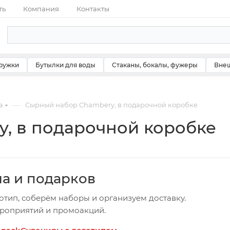
ть
Компания
Контакты
ружки
Бутылки для воды
Стаканы, бокалы, фужеры
Внеш
—
а
Сырный набор Chambery, в подарочной коробке
, в подарочной коробке
ча и подарков
отип, соберём наборы и организуем доставку.
ероприятий и промоакций.