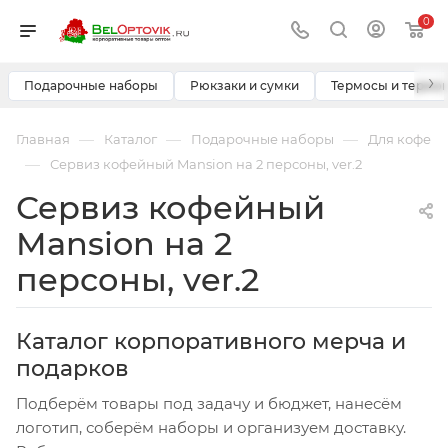
0
›
Подарочные наборы
Рюкзаки и сумки
Термосы и термо
—
—
—
Главная
Каталог
Подарочные наборы
Для кофе
—
Сервиз кофейный Mansion на 2 персоны, ver.2
Сервиз кофейный
Mansion на 2
персоны, ver.2
Каталог корпоративного мерча и
подарков
Подберём товары под задачу и бюджет, нанесём
логотип, соберём наборы и организуем доставку.