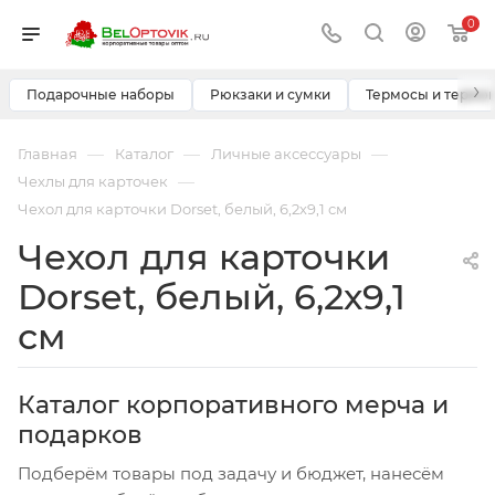
0
›
Подарочные наборы
Рюкзаки и сумки
Термосы и термо
—
—
—
Главная
Каталог
Личные аксессуары
—
Чехлы для карточек
Чехол для карточки Dorset, белый, 6,2х9,1 см
Чехол для карточки
Dorset, белый, 6,2х9,1
см
Каталог корпоративного мерча и
подарков
Подберём товары под задачу и бюджет, нанесём