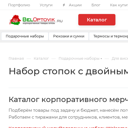
Портфолио
Услуги
Акции
Блог
Как купи
Каталог
Подарочные наборы
Рюкзаки и сумки
Термосы и термок
—
—
—
Главная
Каталог
Подарочные наборы
Для вис
Набор стопок с двойны
Каталог корпоративного мер
Подберём товары под задачу и бюджет, нанесём лог
Работаем с тиражами для сотрудников, клиентов, м