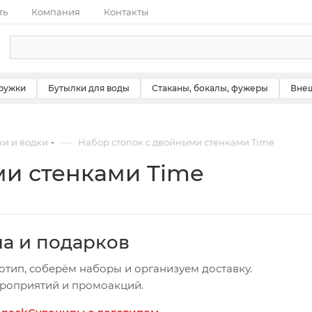
ть
Компания
Контакты
ружки
Бутылки для воды
Стаканы, бокалы, фужеры
Внеш
—
ки и водки
Набор стопок с двойными стенками Time
ми стенками Time
ча и подарков
отип, соберём наборы и организуем доставку.
ероприятий и промоакций.