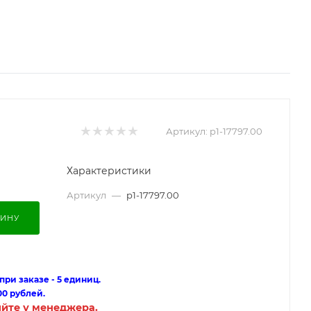
Артикул:
p1-17797.00
Характеристики
Артикул
—
p1-17797.00
ЗИНУ
ри заказе - 5 единиц.
00 рублей.
яйте у менеджера.