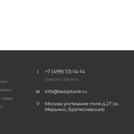
+7 (499) 113-14-14
ЗАКАЗАТЬ ЗВОНОК
латы
тавки
info@beloptovik.ru
 товар
Москва ул.Нижние поля д.27 (м.
ет
Марьино, Братиславская)