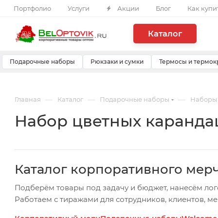
Портфолио
Услуги
Акции
Блог
Как купи
Каталог
Подарочные наборы
Рюкзаки и сумки
Термосы и термок
—
—
—
Главная
Каталог
Подарочные наборы
Наборы
Набор цветных каранда
Каталог корпоративного мер
Подберём товары под задачу и бюджет, нанесём лог
Работаем с тиражами для сотрудников, клиентов, м