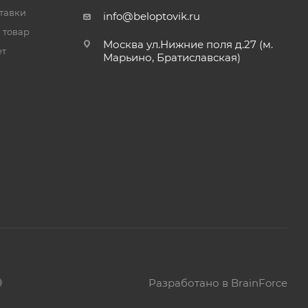
тавки
info@beloptovik.ru
 товар
Москва ул.Нижние поля д.27 (м.
ет
Марьино, Братиславская)
Разработано в BrainForce