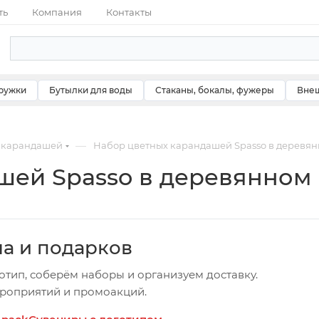
ть
Компания
Контакты
ружки
Бутылки для воды
Стаканы, бокалы, фужеры
Внеш
—
 карандашей
Набор цветных карандашей Spasso в деревя
шей Spasso в деревянном
ча и подарков
отип, соберём наборы и организуем доставку.
ероприятий и промоакций.