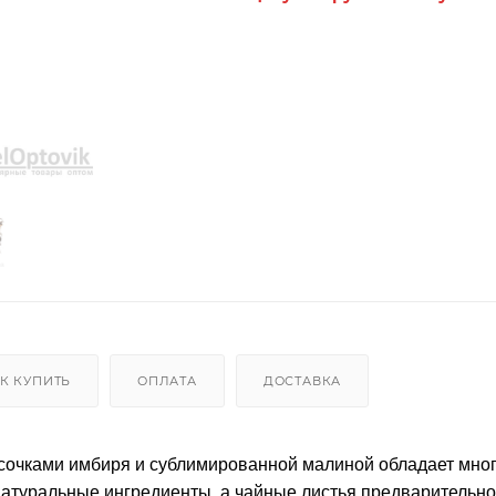
К КУПИТЬ
ОПЛАТА
ДОСТАВКА
усочками имбиря и сублимированной малиной обладает мно
 натуральные ингредиенты, а чайные листья предварительно