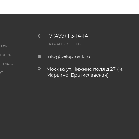
+7 (499) 113-14-14
ЗАКАЗАТЬ ЗВОНОК
латы
тавки
info@beloptovik.ru
 товар
Москва ул.Нижние поля д.27 (м.
ет
Марьино, Братиславская)