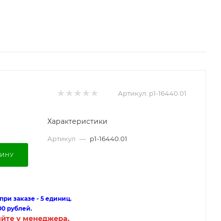
Артикул:
p1-16440.01
Характеристики
Артикул
—
p1-16440.01
ЗИНУ
ри заказе - 5 единиц.
00 рублей.
яйте у менеджера.