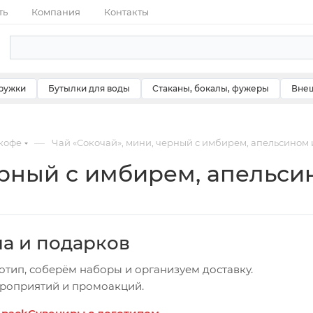
ть
Компания
Контакты
ружки
Бутылки для воды
Стаканы, бокалы, фужеры
Внеш
—
 кофе
Чай «Сокочай», мини, черный с имбирем, апельсином
ерный с имбирем, апельс
ча и подарков
отип, соберём наборы и организуем доставку.
ероприятий и промоакций.