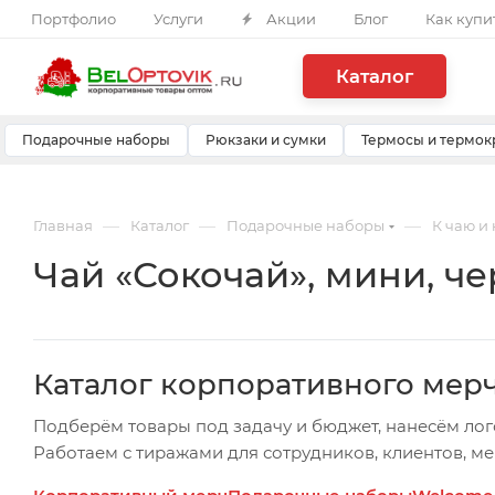
Портфолио
Услуги
Акции
Блог
Как купи
Каталог
Подарочные наборы
Рюкзаки и сумки
Термосы и термок
—
—
—
Главная
Каталог
Подарочные наборы
К чаю и
Чай «Сокочай», мини, ч
Каталог корпоративного мер
Подберём товары под задачу и бюджет, нанесём лог
Работаем с тиражами для сотрудников, клиентов, м